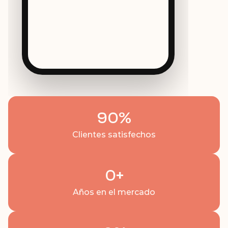
90
%
Clientes satisfechos
0
+
Años en el mercado